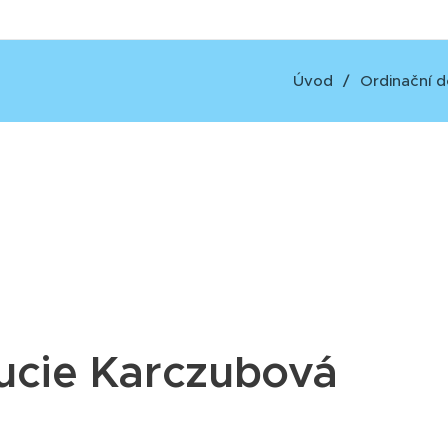
Úvod
Ordinační 
ucie Karczubová