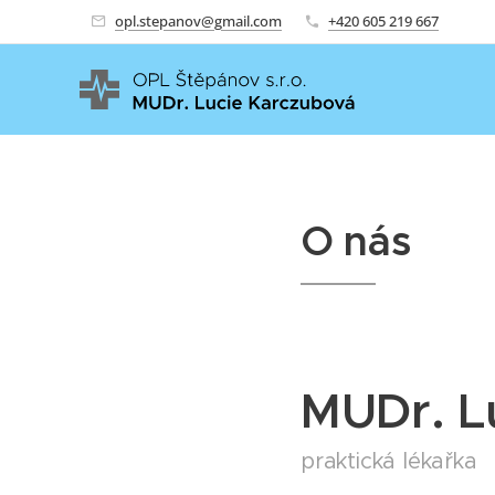
opl.stepanov@gmail.com
+420 605 219 667
O nás
MUDr. L
praktická lékařka